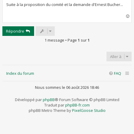
s
s
Suite à la proposition du comité et la demande d'Ernest Bucher...
a
g
H
e
a
u
Répondre
t
1 message • Page
1
sur
1
Aller à
Index du forum
FAQ
Nous sommes le 06 août 2026 18:46
Développé par
phpBB
® Forum Software © phpBB Limited
Traduit par
phpBB-fr.com
phpBB Metro Theme by
PixelGoose Studio