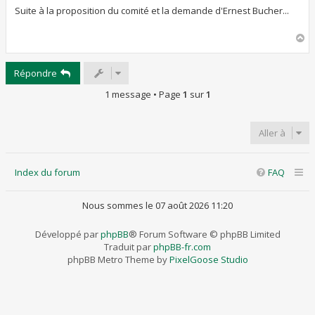
s
s
Suite à la proposition du comité et la demande d'Ernest Bucher...
a
g
H
e
a
u
Répondre
t
1 message • Page
1
sur
1
Aller à
Index du forum
FAQ
Nous sommes le 07 août 2026 11:20
Développé par
phpBB
® Forum Software © phpBB Limited
Traduit par
phpBB-fr.com
phpBB Metro Theme by
PixelGoose Studio