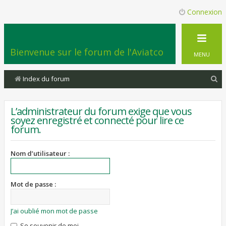
Connexion
Bienvenue sur le forum de l'Aviatco
MENU
R
Index du forum
e
c
L’administrateur du forum exige que vous
soyez enregistré et connecté pour lire ce
h
forum.
e
r
Nom d’utilisateur :
c
h
Mot de passe :
e
r
J’ai oublié mon mot de passe
Se souvenir de moi