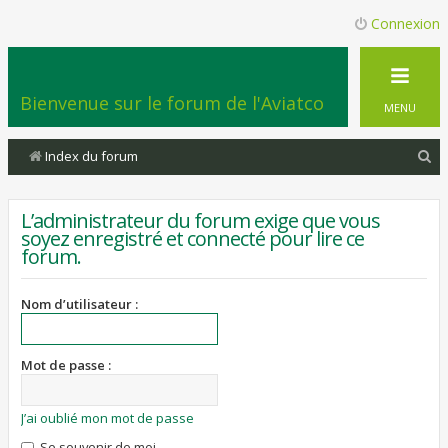
Connexion
Bienvenue sur le forum de l'Aviatco
MENU
R
Index du forum
e
c
L’administrateur du forum exige que vous
soyez enregistré et connecté pour lire ce
h
forum.
e
r
Nom d’utilisateur :
c
h
Mot de passe :
e
r
J’ai oublié mon mot de passe
Se souvenir de moi