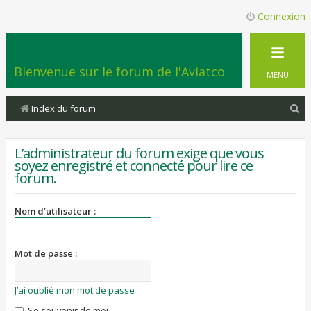
Connexion
Bienvenue sur le forum de l'Aviatco
MENU
R
Index du forum
e
c
L’administrateur du forum exige que vous
soyez enregistré et connecté pour lire ce
h
forum.
e
r
Nom d’utilisateur :
c
h
Mot de passe :
e
r
J’ai oublié mon mot de passe
Se souvenir de moi