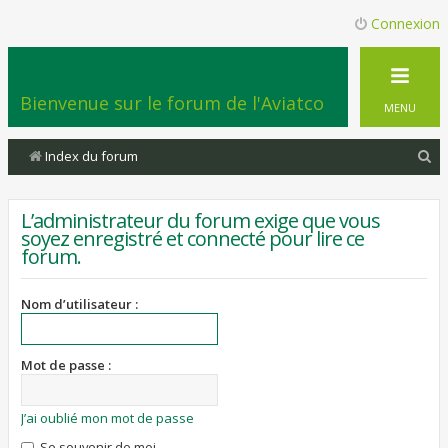
Connexion
Bienvenue sur le forum de l'Aviatco
MENU
R
Index du forum
e
c
L’administrateur du forum exige que vous
soyez enregistré et connecté pour lire ce
h
forum.
e
r
Nom d’utilisateur :
c
h
Mot de passe :
e
r
J’ai oublié mon mot de passe
Se souvenir de moi