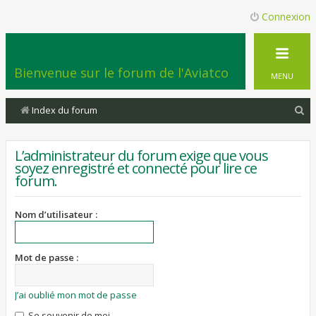
Connexion
Bienvenue sur le forum de l'Aviatco
MENU
R
Index du forum
e
c
L’administrateur du forum exige que vous
soyez enregistré et connecté pour lire ce
h
forum.
e
r
Nom d’utilisateur :
c
h
Mot de passe :
e
r
J’ai oublié mon mot de passe
Se souvenir de moi