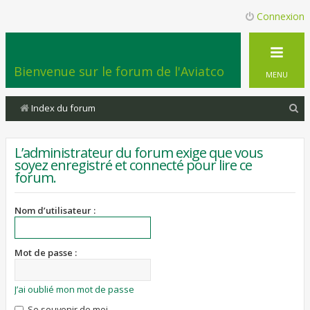
Connexion
Bienvenue sur le forum de l'Aviatco
MENU
R
Index du forum
e
c
L’administrateur du forum exige que vous
soyez enregistré et connecté pour lire ce
h
forum.
e
r
Nom d’utilisateur :
c
h
Mot de passe :
e
r
J’ai oublié mon mot de passe
Se souvenir de moi