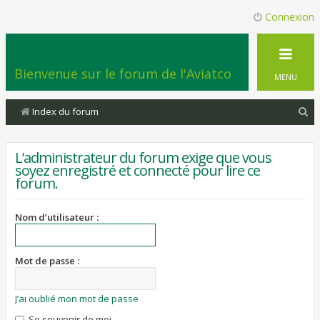
Connexion
Bienvenue sur le forum de l'Aviatco
MENU
R
Index du forum
e
c
L’administrateur du forum exige que vous
soyez enregistré et connecté pour lire ce
h
forum.
e
r
Nom d’utilisateur :
c
h
Mot de passe :
e
r
J’ai oublié mon mot de passe
Se souvenir de moi