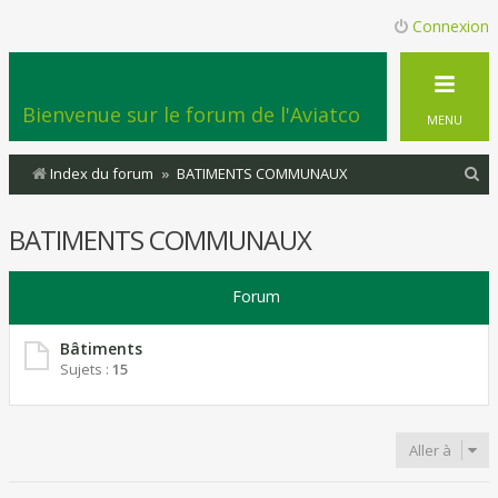
Connexion
Bienvenue sur le forum de l'Aviatco
MENU
R
Index du forum
BATIMENTS COMMUNAUX
e
BATIMENTS COMMUNAUX
c
h
Forum
e
r
Bâtiments
c
Sujets :
15
h
e
Aller à
r