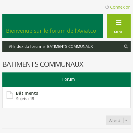
Connexion
Bienvenue sur le forum de l'Aviatco
MENU
R
Index du forum
BATIMENTS COMMUNAUX
e
BATIMENTS COMMUNAUX
c
h
Forum
e
r
Bâtiments
c
Sujets :
15
h
e
Aller à
r