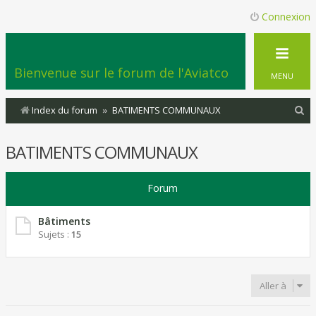
Connexion
Bienvenue sur le forum de l'Aviatco
MENU
R
Index du forum
BATIMENTS COMMUNAUX
e
BATIMENTS COMMUNAUX
c
h
Forum
e
r
Bâtiments
c
Sujets :
15
h
e
Aller à
r