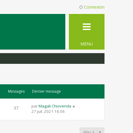
Connexion
MENU
Messages
Dernier message
par
Magali Chiovenda
37
27 juil. 2021 16:56
Aller à