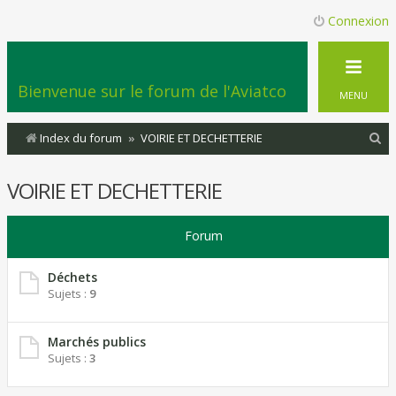
Connexion
Bienvenue sur le forum de l'Aviatco
MENU
R
Index du forum
VOIRIE ET DECHETTERIE
e
VOIRIE ET DECHETTERIE
c
h
Forum
e
r
Déchets
c
Sujets :
9
h
e
Marchés publics
Sujets :
3
r