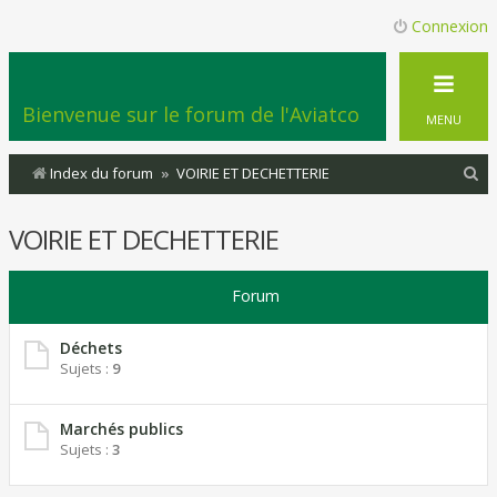
Connexion
Bienvenue sur le forum de l'Aviatco
MENU
R
Index du forum
VOIRIE ET DECHETTERIE
e
VOIRIE ET DECHETTERIE
c
h
Forum
e
r
Déchets
c
Sujets :
9
h
e
Marchés publics
Sujets :
3
r