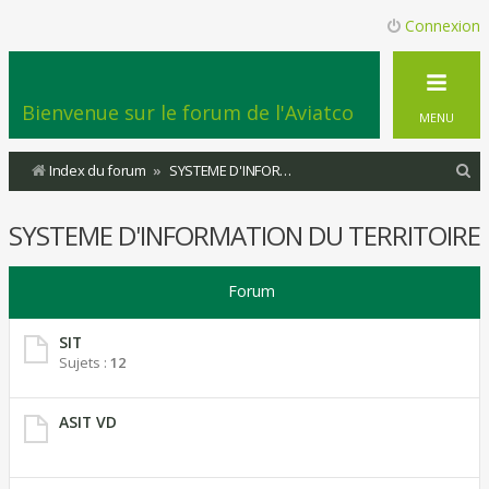
Connexion
Bienvenue sur le forum de l'Aviatco
MENU
R
Index du forum
SYSTEME D'INFORMATION DU TERRITOIRE
e
SYSTEME D'INFORMATION DU TERRITOIRE
c
h
Forum
e
r
SIT
c
Sujets :
12
h
e
ASIT VD
r