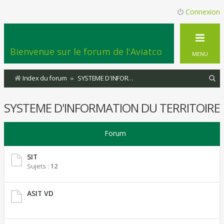
Connexion
Bienvenue sur le forum de l'Aviatco
MENU
R
Index du forum
SYSTEME D'INFORMATION DU TERRITOIRE
e
SYSTEME D'INFORMATION DU TERRITOIRE
c
h
Forum
e
r
SIT
c
Sujets :
12
h
e
ASIT VD
r