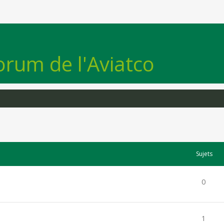
orum de l'Aviatco
Sujets
0
1