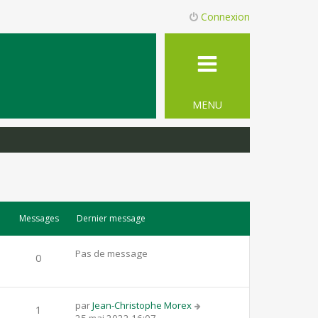
Connexion
MENU
Messages
Dernier message
Pas de message
0
par
Jean-Christophe Morex
1