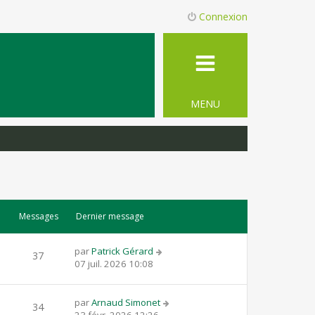
Connexion
MENU
Messages
Dernier message
par
Patrick Gérard
37
07 juil. 2026 10:08
par
Arnaud Simonet
34