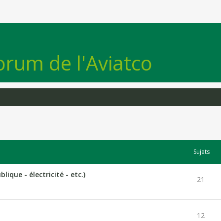
orum de l'Aviatco
Sujets
lique - électricité - etc.)
21
12