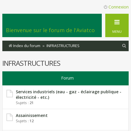
Connexion
Bienvenue sur le forum de l'Aviatco
MENU
R
Index du forum
INFRASTRUCTURES
e
INFRASTRUCTURES
c
h
Forum
e
r
Services industriels (eau - gaz - éclairage publique -
c
électricité - etc.)
Sujets :
21
h
e
Assainissement
r
Sujets :
12