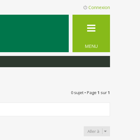
Connexion
MENU
0 sujet • Page
1
sur
1
Aller à