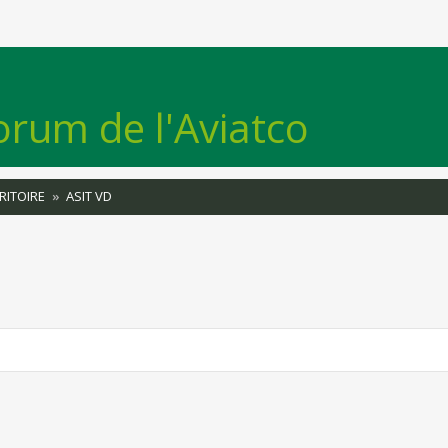
orum de l'Aviatco
RITOIRE
ASIT VD
rcher
echerche avancée