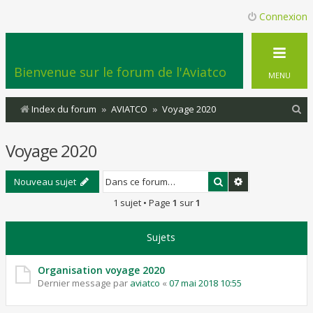
Connexion
Bienvenue sur le forum de l'Aviatco
MENU
R
Index du forum
AVIATCO
Voyage 2020
e
Voyage 2020
c
h
Rechercher
Recherche ava
Nouveau sujet
e
1 sujet • Page
1
sur
1
r
c
Sujets
h
e
Organisation voyage 2020
Dernier message par
aviatco
«
07 mai 2018 10:55
r