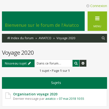
Connexion
Bienvenue sur le forum de l'Aviatco
MENU
R
Index du forum
AVIATCO
Voyage 2020
e
Voyage 2020
c
h
Rechercher
Recherche ava
Nouveau sujet
e
1 sujet • Page
1
sur
1
r
c
Sujets
h
e
Organisation voyage 2020
Dernier message par
aviatco
«
07 mai 2018 10:55
r