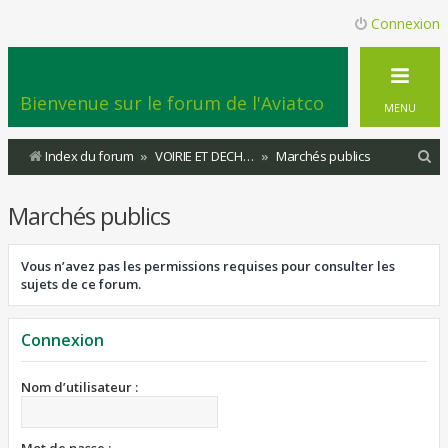
Connexion
Bienvenue sur le forum de l'Aviatco
MENU
R
Index du forum
VOIRIE ET DECHETTERIE
Marchés publics
e
Marchés publics
c
h
Vous n’avez pas les permissions requises pour consulter les
e
sujets de ce forum.
r
c
Connexion
h
e
Nom d’utilisateur :
r