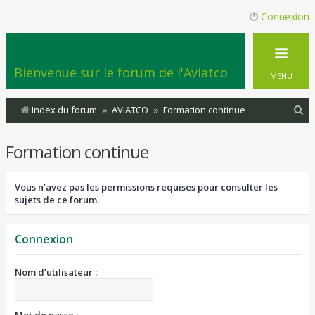
Connexion
Bienvenue sur le forum de l'Aviatco
MENU
R
Index du forum
AVIATCO
Formation continue
e
Formation continue
c
h
Vous n’avez pas les permissions requises pour consulter les
e
sujets de ce forum.
r
c
Connexion
h
e
Nom d’utilisateur :
r