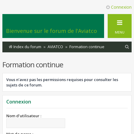
Connexion
Bienvenue sur le forum de l'Aviatco
MENU
R
Index du forum
AVIATCO
Formation continue
e
Formation continue
c
h
Vous n’avez pas les permissions requises pour consulter les
e
sujets de ce forum.
r
c
Connexion
h
e
Nom d’utilisateur :
r