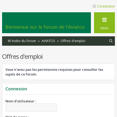
Connexion
Bienvenue sur le forum de l'Aviatco
MENU
R
Index du forum
AVIATCO
Offres d'emploi
e
Offres d'emploi
c
h
Vous n’avez pas les permissions requises pour consulter les
e
sujets de ce forum.
r
c
Connexion
h
e
Nom d’utilisateur :
r