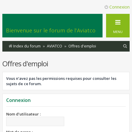
Connexion
Bienvenue sur le forum de l'Aviatco
MENU
R
Index du forum
AVIATCO
Offres d'emploi
e
Offres d'emploi
c
h
Vous n’avez pas les permissions requises pour consulter les
e
sujets de ce forum.
r
c
Connexion
h
e
Nom d’utilisateur :
r