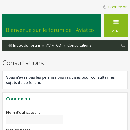
Connexion
Bienvenue sur le forum de l'Aviatco
MENU
R
Index du forum
AVIATCO
Consultations
e
Consultations
c
h
Vous n’avez pas les permissions requises pour consulter les
e
sujets de ce forum.
r
c
Connexion
h
e
Nom d’utilisateur :
r