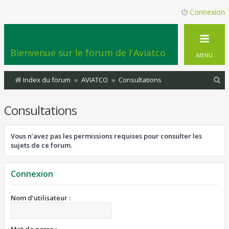
Connexion
Bienvenue sur le forum de l'Aviatco
MENU
R
Index du forum
AVIATCO
Consultations
e
Consultations
c
h
Vous n’avez pas les permissions requises pour consulter les
e
sujets de ce forum.
r
c
Connexion
h
e
Nom d’utilisateur :
r