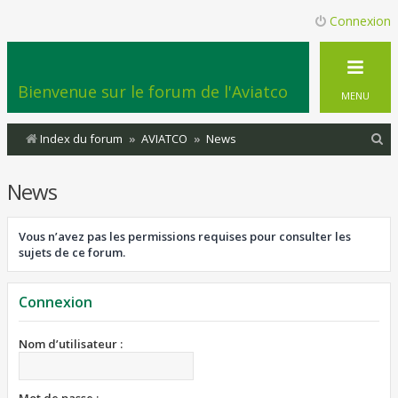
Connexion
Bienvenue sur le forum de l'Aviatco
MENU
R
Index du forum
AVIATCO
News
e
News
c
h
Vous n’avez pas les permissions requises pour consulter les
e
sujets de ce forum.
r
c
Connexion
h
e
Nom d’utilisateur :
r