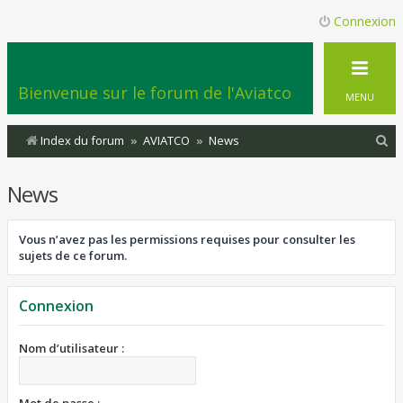
Connexion
Bienvenue sur le forum de l'Aviatco
MENU
R
Index du forum
AVIATCO
News
e
News
c
h
Vous n’avez pas les permissions requises pour consulter les
e
sujets de ce forum.
r
c
Connexion
h
e
Nom d’utilisateur :
r