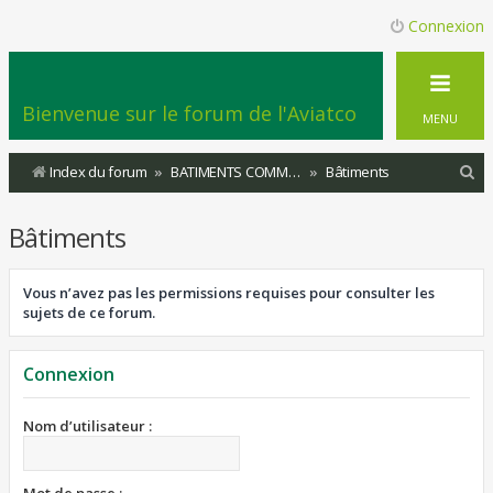
Connexion
Bienvenue sur le forum de l'Aviatco
MENU
R
Index du forum
BATIMENTS COMMUNAUX
Bâtiments
e
Bâtiments
c
h
Vous n’avez pas les permissions requises pour consulter les
e
sujets de ce forum.
r
c
Connexion
h
e
Nom d’utilisateur :
r