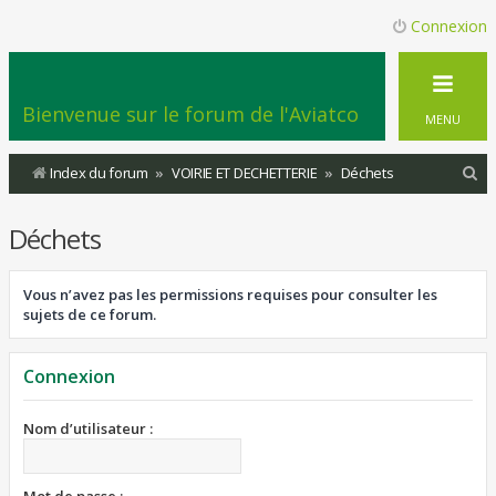
Connexion
Bienvenue sur le forum de l'Aviatco
MENU
R
Index du forum
VOIRIE ET DECHETTERIE
Déchets
e
Déchets
c
h
Vous n’avez pas les permissions requises pour consulter les
e
sujets de ce forum.
r
c
Connexion
h
e
Nom d’utilisateur :
r