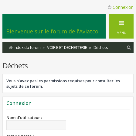
Connexion
Bienvenue sur le forum de l'Aviatco
MENU
R
Index du forum
VOIRIE ET DECHETTERIE
Déchets
e
Déchets
c
h
Vous n’avez pas les permissions requises pour consulter les
e
sujets de ce forum.
r
c
Connexion
h
e
Nom d’utilisateur :
r