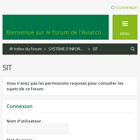
Connexion
Bienvenue sur le forum de l'Aviatco
MENU
R
Index du forum
SYSTEME D'INFORMATION DU TERRITOIRE
SIT
e
SIT
c
h
Vous n’avez pas les permissions requises pour consulter les
e
sujets de ce forum.
r
c
Connexion
h
e
Nom d’utilisateur :
r