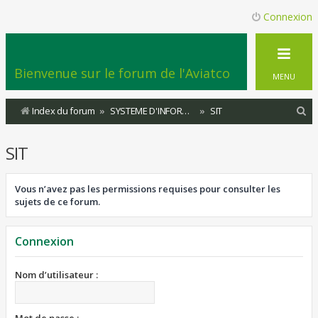
Connexion
Bienvenue sur le forum de l'Aviatco
MENU
R
Index du forum
SYSTEME D'INFORMATION DU TERRITOIRE
SIT
e
SIT
c
h
Vous n’avez pas les permissions requises pour consulter les
e
sujets de ce forum.
r
c
Connexion
h
e
Nom d’utilisateur :
r