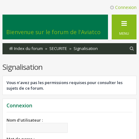
Connexion
Bienvenue sur le forum de l'Aviatco
MENU
R
Index du forum
SECURITE
Signalisation
e
Signalisation
c
h
Vous n’avez pas les permissions requises pour consulter les
e
sujets de ce forum.
r
c
Connexion
h
e
Nom d’utilisateur :
r