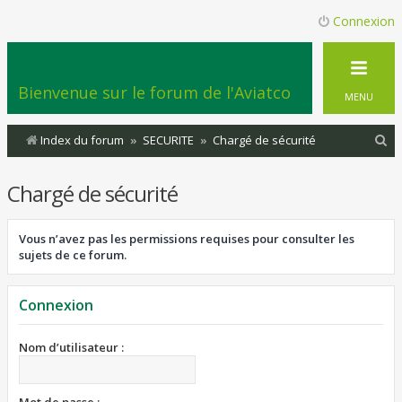
Connexion
Bienvenue sur le forum de l'Aviatco
MENU
R
Index du forum
SECURITE
Chargé de sécurité
e
Chargé de sécurité
c
h
Vous n’avez pas les permissions requises pour consulter les
e
sujets de ce forum.
r
c
Connexion
h
e
Nom d’utilisateur :
r