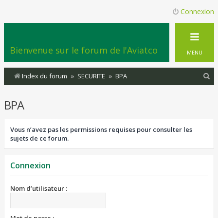
Connexion
Bienvenue sur le forum de l'Aviatco
MENU
R
Index du forum
SECURITE
BPA
e
BPA
c
h
Vous n’avez pas les permissions requises pour consulter les
e
sujets de ce forum.
r
c
Connexion
h
e
Nom d’utilisateur :
r