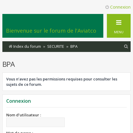
Connexion
Bienvenue sur le forum de l'Aviatco
MENU
R
Index du forum
SECURITE
BPA
e
BPA
c
h
Vous n’avez pas les permissions requises pour consulter les
e
sujets de ce forum.
r
c
Connexion
h
e
Nom d’utilisateur :
r