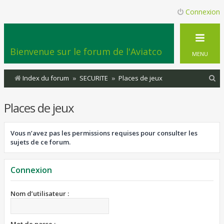
Connexion
Bienvenue sur le forum de l'Aviatco
MENU
R
Index du forum
SECURITE
Places de jeux
e
Places de jeux
c
h
Vous n’avez pas les permissions requises pour consulter les
e
sujets de ce forum.
r
c
Connexion
h
e
Nom d’utilisateur :
r