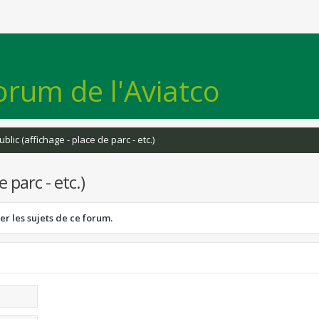
orum de l'Aviatco
lic (affichage - place de parc - etc.)
 parc - etc.)
er les sujets de ce forum.