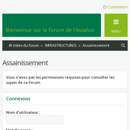
Connexion
Bienvenue sur le forum de l'Aviatco
MENU
R
Index du forum
INFRASTRUCTURES
Assainissement
e
Assainissement
c
h
Vous n’avez pas les permissions requises pour consulter les
e
sujets de ce forum.
r
c
Connexion
h
e
Nom d’utilisateur :
r