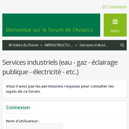
Connexion
Bienvenue sur le forum de l'Aviatco
MENU
R
Index du forum
INFRASTRUCTURES
Services industriels (eau - gaz - éclairage publique - électricité - etc.)
e
Services industriels (eau - gaz - éclairage
c
h
publique - électricité - etc.)
e
r
Vous n’avez pas les permissions requises pour consulter les
sujets de ce forum.
c
h
Connexion
e
r
Nom d’utilisateur :