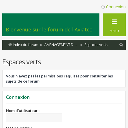
Connexion
Bienvenue sur le forum de l'Aviatco
MENU
R
Index du forum
AMENAGEMENT DU TERRITOIRE
Espaces verts
e
Espaces verts
c
h
Vous n’avez pas les permissions requises pour consulter les
e
sujets de ce forum.
r
c
Connexion
h
e
Nom d’utilisateur :
r