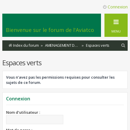
Connexion
Bienvenue sur le forum de l'Aviatco
MENU
R
Index du forum
AMENAGEMENT DU TERRITOIRE
Espaces verts
e
Espaces verts
c
h
Vous n’avez pas les permissions requises pour consulter les
e
sujets de ce forum.
r
c
Connexion
h
e
Nom d’utilisateur :
r