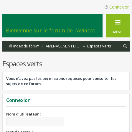
Connexion
Bienvenue sur le forum de l'Aviatco
MENU
R
Index du forum
AMENAGEMENT DU TERRITOIRE
Espaces verts
e
Espaces verts
c
h
Vous n’avez pas les permissions requises pour consulter les
e
sujets de ce forum.
r
c
Connexion
h
e
Nom d’utilisateur :
r