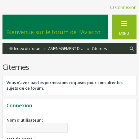
Connexion
Bienvenue sur le forum de l'Aviatco
MENU
R
Index du forum
AMENAGEMENT DU TERRITOIRE
Citernes
e
Citernes
c
h
Vous n’avez pas les permissions requises pour consulter les
e
sujets de ce forum.
r
c
Connexion
h
e
Nom d’utilisateur :
r