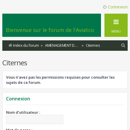
Connexion
Bienvenue sur le forum de l'Aviatco
MENU
R
Index du forum
AMENAGEMENT DU TERRITOIRE
Citernes
e
Citernes
c
h
Vous n’avez pas les permissions requises pour consulter les
e
sujets de ce forum.
r
c
Connexion
h
e
Nom d’utilisateur :
r